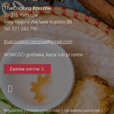
ThaiCooking Rzeszów
35-315 Rzeszów
Aleja Majora Wacława Kopisto 8B
Tel: 571 242 790
thaicooking.rzeszow@gmail.com
NOWOŚĆ! gotówka, karta lub przelew
Zamów online
Regulaminy
|
Polityka prywatności
|
Ustawienia ciasteczek
|